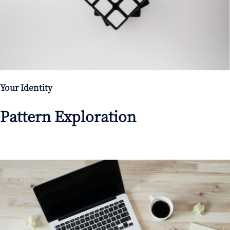
Your Identity
Pattern Exploration