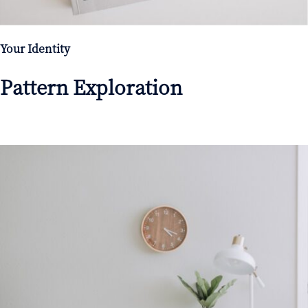
Your Identity
Pattern Exploration