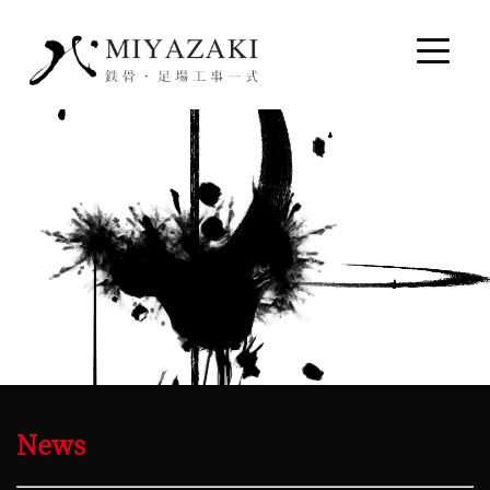
コ
ン
ト
テ
グ
ン
ル
ツ
メ
へ
ニ
ス
ュ
キ
ー
ッ
プ
News